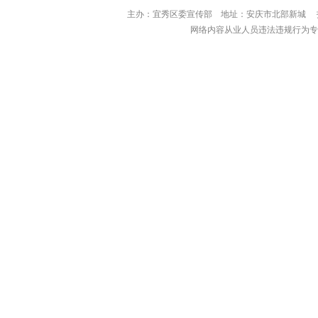
主办：宜秀区委宣传部 地址：安庆市北部
网络内容从业人员违法违规行为专用举报