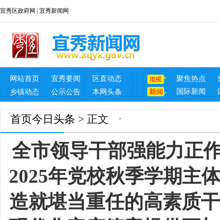
宜秀区政府网
|
宜秀新闻网
网站首页
宜秀要闻
区直动态
聚焦热点
国际新闻
乡镇动态
公示公告
本网头条
首页
今日头条
> 正文
>
全市领导干部强能力正
2025年党校秋季学期主
造就堪当重任的高素质干