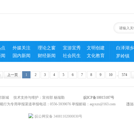
热点
外媒关注
理论之窗
宜游宜秀
文明创建
白泽湖乡
新闻
国内新闻
财经新闻
社会民生
文化教育
罗岭镇
条
上一页
1
2
3
4
5
6
7
8
9
10
..
574
市北部新城 技术支持与维护：宣传部 杨瑞勤
皖ICP备10015187号
互联网新闻
为专用举报渠道举报电话：0556-5939076 举报邮箱：aqyxzx@163.com
违法
皖公网安备 34081102000030号