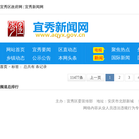
宜秀区政府网
|
宜秀新闻网
网站首页
宜秀要闻
区直动态
聚焦热点
国际新闻
乡镇动态
公示公告
本网头条
首页
>
标签：
总共有 条记录
11477条
上一页
1
2
3
频道总排行
主办：宜秀区委宣传部 地址：安庆市北部
网络内容从业人员违法违规行为专用举报