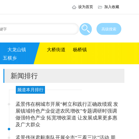
设为首页
加入收藏
大龙山镇
大桥街道
杨桥镇
五横乡
新闻排行
频道本月排行
孟景伟在桐城市开展“树立和践行正确政绩观 发
展镇域特色产业促进农民增收”专题调研时强调
做强特色产业 拓宽增收渠道 让发展成果更多惠
及广大群众
孟景伟张君毅率队开展全市“三看三比”活动 周