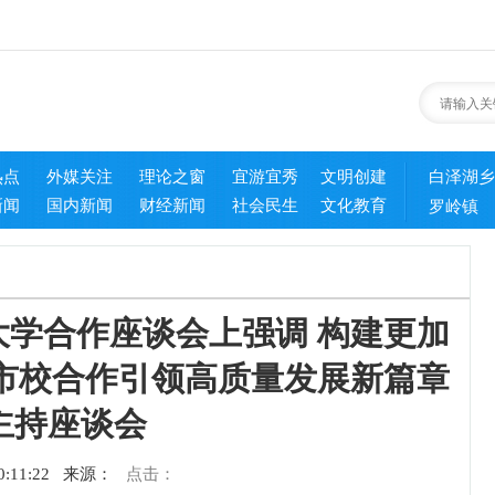
热点
外媒关注
理论之窗
宜游宜秀
文明创建
白泽湖乡
新闻
国内新闻
财经新闻
社会民生
文化教育
罗岭镇
学合作座谈会上强调 构建更加
市校合作引领高质量发展新篇章
主持座谈会
:11:22
来源：
点击：