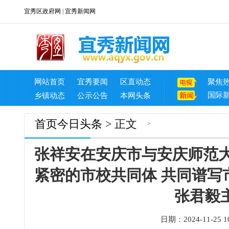
宜秀区政府网
|
宜秀新闻网
网站首页
宜秀要闻
区直动态
聚焦
国际
乡镇动态
公示公告
本网头条
首页
今日头条
> 正文
>
张祥安在安庆市与安庆师范大
紧密的市校共同体 共同谱写
张君毅
日期：2024-11-25 10