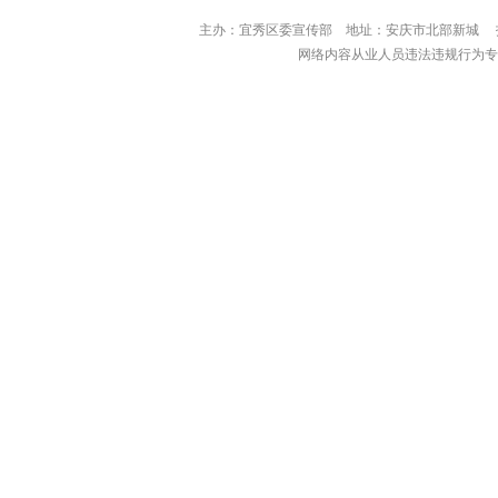
主办：宜秀区委宣传部 地址：安庆市北部
网络内容从业人员违法违规行为专用举报