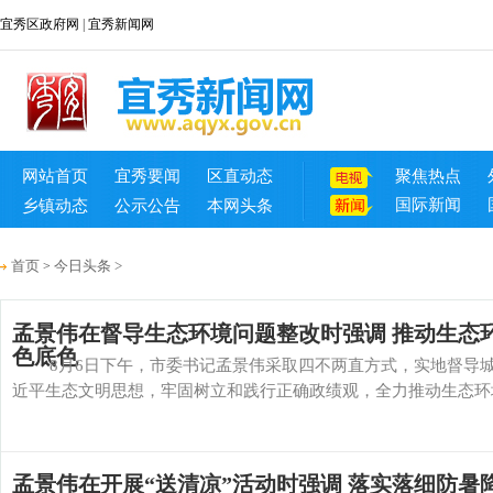
宜秀区政府网
|
宜秀新闻网
网站首页
宜秀要闻
区直动态
聚焦热点
国际新闻
乡镇动态
公示公告
本网头条
首页
今日头条
>
>
孟景伟在督导生态环境问题整改时强调 推动生态
色底色
8月6日下午，市委书记孟景伟采取四不两直方式，实地督导城
近平生态文明思想，牢固树立和践行正确政绩观，全力推动生态环境问
孟景伟在开展“送清凉”活动时强调 落实落细防暑