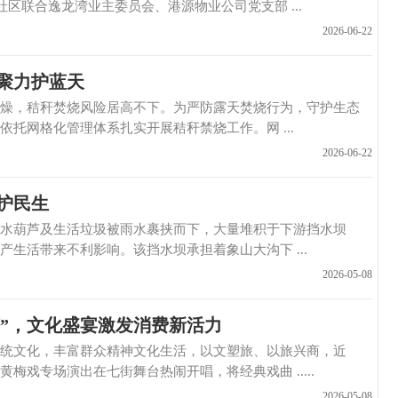
区联合逸龙湾业主委员会、港源物业公司党支部 ...
2026-06-22
格聚力护蓝天
，秸秆焚烧风险居高不下。为严防露天焚烧行为，守护生态
托网格化管理体系扎实开展秸秆禁烧工作。网 ...
2026-06-22
护民生
葫芦及生活垃圾被雨水裹挟而下，大量堆积于下游挡水坝
生活带来不利影响。该挡水坝承担着象山大沟下 ...
2026-05-08
”，文化盛宴激发消费新活力
文化，丰富群众精神文化生活，以文塑旅、以旅兴商，近
戏专场演出在七街舞台热闹开唱，将经典戏曲 .....
2026-05-08