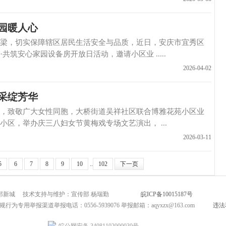
园暖人心
，切实保障辖区居民生活安全与品质，近日，安庆市宜秀区
筑安心家园设备房开放日活动，邀请小区业 .....
2026-04-02
采绽芳华
致敬广大女性同胞，大桥街道吴祥社区联合博雅花苑小区业
区，举办庆三八妇女节黄梅戏专场文艺演出， ...
2026-03-11
5
6
7
8
9
10
..
102
下一页
市北部新城 技术支持与维护：宣传部 杨瑞勤
皖ICP备10015187号
互联网新闻
为专用举报渠道举报电话：0556-5939076 举报邮箱：aqyxzx@163.com
违法