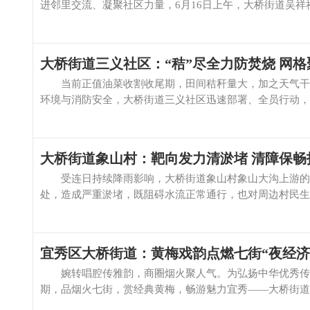
进邻里交流、凝聚社区力量，6月16日上午，大桥街道吴祥社
大桥街道三义社区：“秸”尽全力防焚烧 网
当前正值油菜收割收尾期，田间秸秆量大，加之天气干燥
环境与消防安全，大桥街道三义社区迅速部署、全员行动，依
大桥街道象山村：靶向发力清淤堵 清障保畅
受连日持续降雨影响，大桥街道象山村象山大沟上游的水
处，造成严重淤堵，既阻碍水流正常通行，也对周边村民生产
宜秀区大桥街道：黄梅戏韵点燃七街“夜经济
婉转唱腔传雅韵，商圈烟火聚人气。为弘扬中华优秀传统
期，品烟火七街，赏经典黄梅，畅游魅力宜秀——大桥街道黄梅