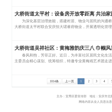
大桥街道太平村：设备房开放零距离 共治家
为深化基层治理效能，搭建村居、物业与居民的沟通桥梁
大桥街道太平村联合安庆恒大珺睿府物业，开展透明化管理·共
大桥街道吴祥社区：黄梅雅韵庆三八 巾帼风
春风和煦，芳菲正好。近日，为丰富社区居民文化生活，
主委员会精心谋划、统筹组织，特邀专业黄梅戏艺术团走进小
1014条
上一页
1
2
3
4
主办：宜秀区委宣传部 地址：安庆
网络内容从业人员违法违规行