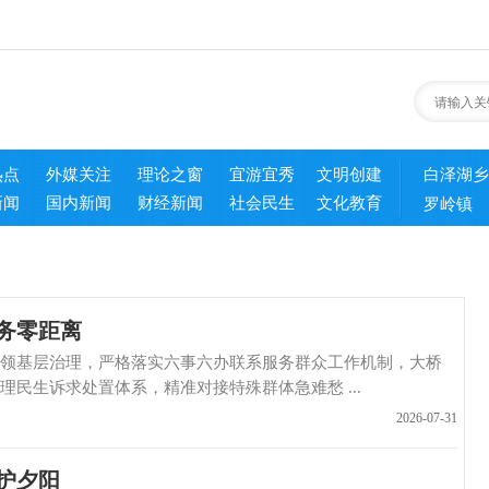
热点
外媒关注
理论之窗
宜游宜秀
文明创建
白泽湖乡
新闻
国内新闻
财经新闻
社会民生
文化教育
罗岭镇
务零距离
基层治理，严格落实六事六办联系服务群众工作机制，大桥
民生诉求处置体系，精准对接特殊群体急难愁 ...
2026-07-31
护夕阳