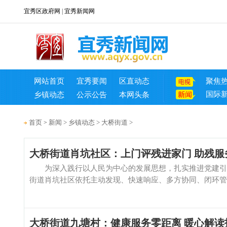
宜秀区政府网
|
宜秀新闻网
网站首页
宜秀要闻
区直动态
聚焦
国际
乡镇动态
公示公告
本网头条
首页
新闻
>
乡镇动态
>
大桥街道
>
>
大桥街道肖坑社区：上门评残进家门 助残服
为深入践行以人民为中心的发展思想，扎实推进党建引领
街道肖坑社区依托主动发现、快速响应、多方协同、闭环管理
大桥街道九塘村：健康服务零距离 暖心解读