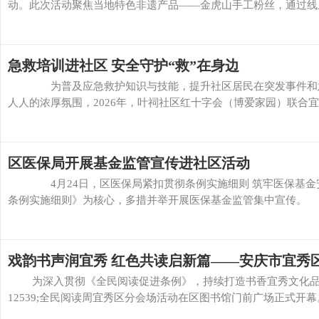
动。此次活动聚焦当地特色非遗产品——金虎山手工粉丝，通过线上引流
急救培训进社区 安全守护“救”在身边
为普及应急救护知识与技能，提升社区居民在突发事件和意
人人的浓厚氛围，2026年，叶祠社区红十字会（博爱家园）联合宜秀
区医保局开展基金监管宣传进社区活动
4月24日，区医保局紧扣贯彻条例实施细则 筑牢医保基金安
条例实施细则》为核心，多措并举开展医保基金监管集中宣传。 本
戏韵书声润宜秀 红色共读启新篇——安庆市宜秀
为深入贯彻《全民阅读促进条例》，持续打造书香宜秀文化品牌，4
12539;全民阅读周宜秀区分会场活动在区图书馆门前广场正式开幕。