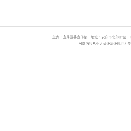
主办：宜秀区委宣传部 地址：安庆市北部
网络内容从业人员违法违规行为专用举报