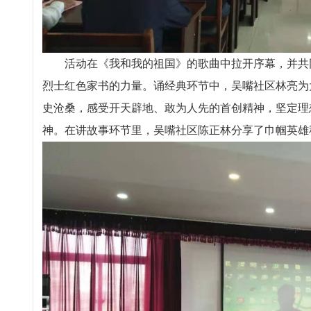
活动在《我和我的祖国》的歌曲中拉开序幕，并共同
烈士红色家书的力量。诵经典环节中，吴嘴社区林亮为
史沧桑，感受开天辟地、敢为人先的首创精神，坚定理
神。在讲故事环节里，吴嘴社区陈正林分享了巾帼英雄