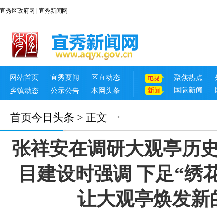
宜秀区政府网
|
宜秀新闻网
网站首页
宜秀要闻
区直动态
聚焦热点
国际新闻
乡镇动态
公示公告
本网头条
首页
今日头条
> 正文
>
张祥安在调研大观亭历
目建设时强调 下足“绣
让大观亭焕发新