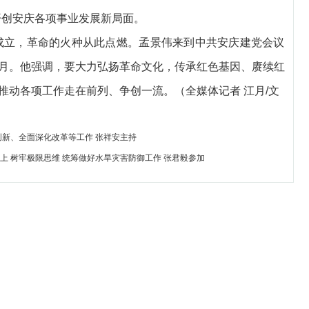
开创安庆各项事业发展新局面。
屋成立，革命的火种从此点燃。孟景伟来到中共安庆建党会议
月。他强调，要大力弘扬革命文化，传承红色基因、赓续红
推动各项工作走在前列、争创一流。（全媒体记者 江月/文
创新、全面深化改革等工作 张祥安主持
上 树牢极限思维 统筹做好水旱灾害防御工作 张君毅参加