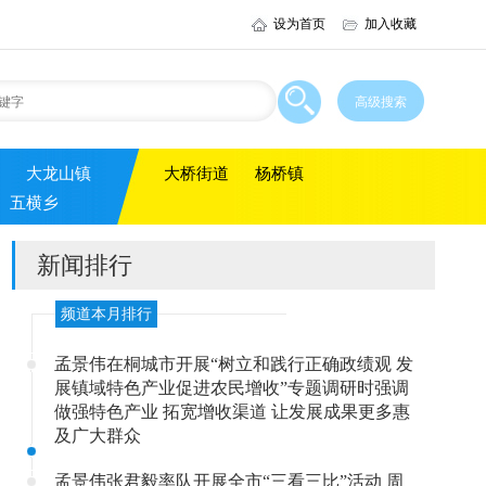
设为首页
加入收藏
大龙山镇
大桥街道
杨桥镇
五横乡
新闻排行
频道本月排行
孟景伟在桐城市开展“树立和践行正确政绩观 发
展镇域特色产业促进农民增收”专题调研时强调
做强特色产业 拓宽增收渠道 让发展成果更多惠
及广大群众
孟景伟张君毅率队开展全市“三看三比”活动 周