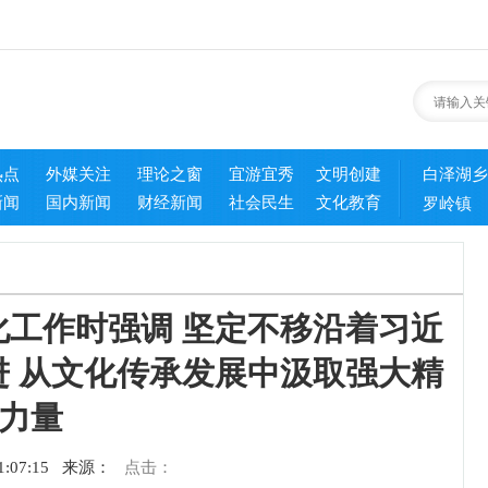
热点
外媒关注
理论之窗
宜游宜秀
文明创建
白泽湖乡
新闻
国内新闻
财经新闻
社会民生
文化教育
罗岭镇
工作时强调 坚定不移沿着习近
 从文化传承发展中汲取强大精
力量
:07:15
来源：
点击：