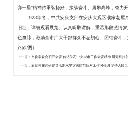
弹一星”精神传承弘扬好，接续奋斗、勇攀高峰，奋力
1923年冬，中共安庆支部在安庆大观区濮家老
旧址，详细观看展览、认真听取讲解，重温那段激情岁
色血脉，激励全市广大干部群众不忘初心、团结奋斗，
路欣/图）
上一篇：
市委常委会召开会议 传达学习中央城市工作会议精神 研究科技
下一篇：
孟景伟在调研督导汛期水旱灾害防范应对工作时强调 坚持人民至