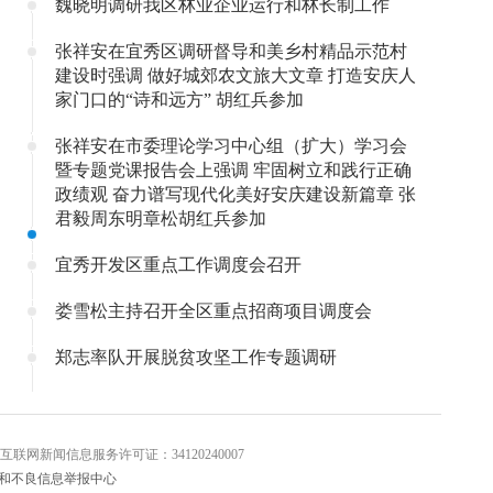
魏晓明调研我区林业企业运行和林长制工作
张祥安在宜秀区调研督导和美乡村精品示范村
建设时强调 做好城郊农文旅大文章 打造安庆人
家门口的“诗和远方” 胡红兵参加
张祥安在市委理论学习中心组（扩大）学习会
暨专题党课报告会上强调 牢固树立和践行正确
政绩观 奋力谱写现代化美好安庆建设新篇章 张
君毅周东明章松胡红兵参加
宜秀开发区重点工作调度会召开
娄雪松主持召开全区重点招商项目调度会
郑志率队开展脱贫攻坚工作专题调研
信息服务许可证：34120240007
和不良信息举报中心