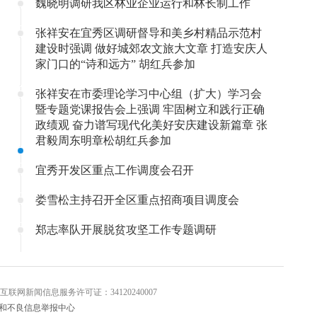
魏晓明调研我区林业企业运行和林长制工作
张祥安在宜秀区调研督导和美乡村精品示范村
建设时强调 做好城郊农文旅大文章 打造安庆人
家门口的“诗和远方” 胡红兵参加
张祥安在市委理论学习中心组（扩大）学习会
暨专题党课报告会上强调 牢固树立和践行正确
政绩观 奋力谱写现代化美好安庆建设新篇章 张
君毅周东明章松胡红兵参加
宜秀开发区重点工作调度会召开
娄雪松主持召开全区重点招商项目调度会
郑志率队开展脱贫攻坚工作专题调研
信息服务许可证：34120240007
和不良信息举报中心