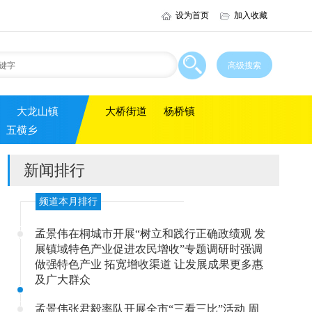
设为首页
加入收藏
大龙山镇
大桥街道
杨桥镇
五横乡
新闻排行
频道本月排行
孟景伟在桐城市开展“树立和践行正确政绩观 发
展镇域特色产业促进农民增收”专题调研时强调
做强特色产业 拓宽增收渠道 让发展成果更多惠
及广大群众
孟景伟张君毅率队开展全市“三看三比”活动 周