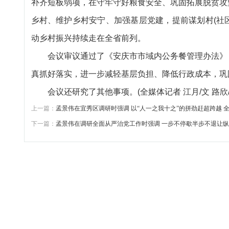
补齐短板弱项，在守牢守好粮食安全、巩固拓展脱贫攻
乡村、维护乡村安宁、加强基层党建，提前谋划村(社区
动乡村振兴持续走在全省前列。
会议审议通过了《安庆市市域内公务餐管理办法》《
真抓好落实，进一步减轻基层负担、降低行政成本，巩
会议还研究了其他事项。(全媒体记者 江月/文 路欣/
上一篇：
孟景伟在宜秀区调研时强调 以“人一之我十之”的拼劲赶超跨越
下一篇：
孟景伟在调研全面从严治党工作时强调 一步不停歇半步不退让纵