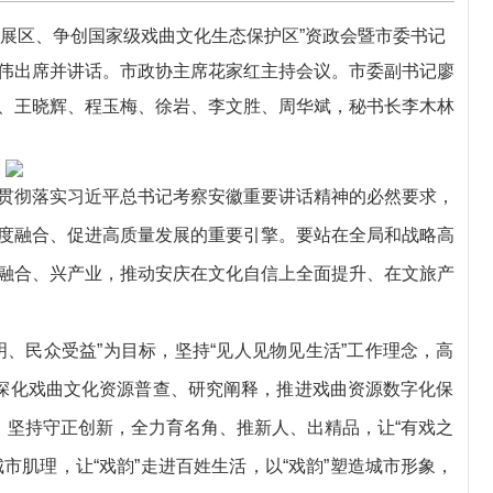
展区、争创国家级戏曲文化生态保护区”资政会暨市委书记
伟出席并讲话。市政协主席花家红主持会议。市委副书记廖
、王晓辉、程玉梅、徐岩、李文胜、周华斌，秘书长李木林
贯彻落实习近平总书记考察安徽重要讲话精神的必然要求，
度融合、促进高质量发展的重要引擎。要站在全局和战略高
融合、兴产业，推动安庆在文化自信上全面提升、在文旅产
、民众受益”为目标，坚持“见人见物见生活”工作理念，高
，深化戏曲文化资源普查、研究阐释，推进戏曲资源数字化保
、坚持守正创新，全力育名角、推新人、出精品，让“有戏之
入城市肌理，让“戏韵”走进百姓生活，以“戏韵”塑造城市形象，