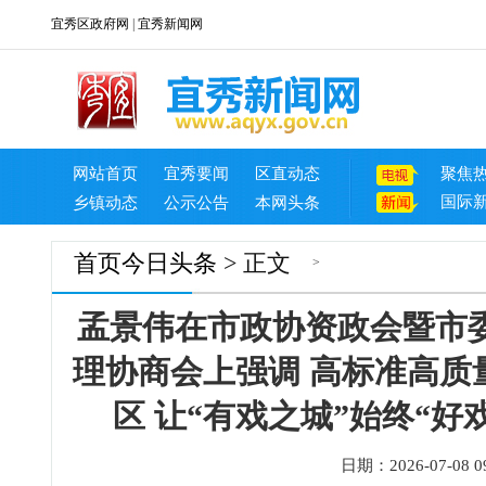
宜秀区政府网
|
宜秀新闻网
网站首页
宜秀要闻
区直动态
聚焦
国际
乡镇动态
公示公告
本网头条
首页
今日头条
> 正文
>
孟景伟在市政协资政会暨市
理协商会上强调 高标准高质
区 让“有戏之城”始终“好
日期：2026-07-08 09