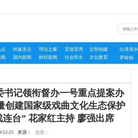
热点
外媒关注
理论之窗
宜游宜秀
文明创建
白泽湖乡
新闻
国内新闻
财经新闻
社会民生
文化教育
罗岭镇
委书记领衔督办一号重点提案办
量创建国家级戏曲文化生态保护
戏连台” 花家红主持 廖强出席
:52:25
来源：
点击：