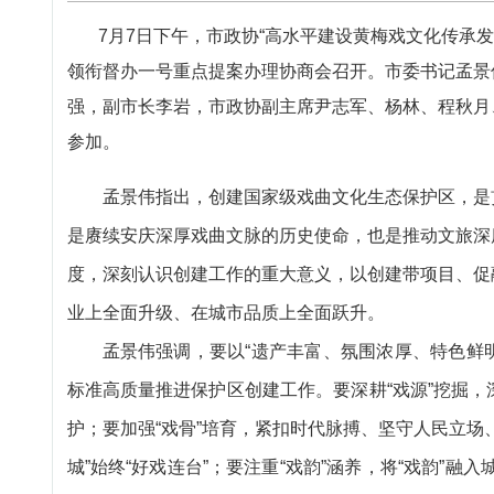
7月7日下午，市政协“高水平建设黄梅戏文化传承发
领衔督办一号重点提案办理协商会召开。市委书记孟景
强，副市长李岩，市政协副主席尹志军、杨林、程秋月
参加。
孟景伟指出，创建国家级戏曲文化生态保护区，是
是赓续安庆深厚戏曲文脉的历史使命，也是推动文旅深
度，深刻认识创建工作的重大意义，以创建带项目、促
业上全面升级、在城市品质上全面跃升。
孟景伟强调，要以“遗产丰富、氛围浓厚、特色鲜明
标准高质量推进保护区创建工作。要深耕“戏源”挖掘
护；要加强“戏骨”培育，紧扣时代脉搏、坚守人民立场
城”始终“好戏连台”；要注重“戏韵”涵养，将“戏韵”融