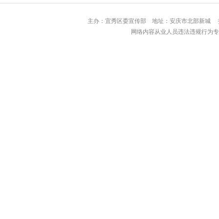
主办：宜秀区委宣传部 地址：安庆市北部
网络内容从业人员违法违规行为专用举报