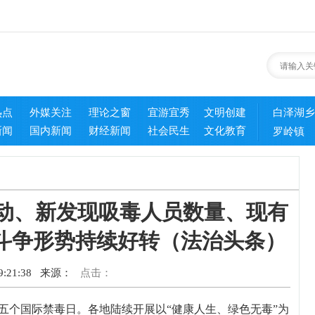
热点
外媒关注
理论之窗
宜游宜秀
文明创建
白泽湖乡
新闻
国内新闻
财经新闻
社会民生
文化教育
罗岭镇
动、新发现吸毒人员数量、现有
斗争形势持续好转（法治头条）
:21:38
来源：
点击：
五个国际禁毒日。各地陆续开展以“健康人生、绿色无毒”为