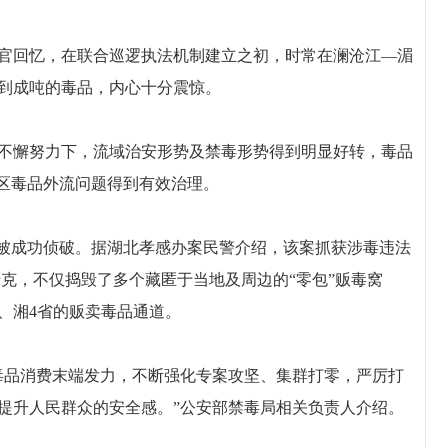
回忆，在联合巡逻执法机制建立之初，时常在澜沧江—湄
到成吨的毒品，内心十分震惊。
不懈努力下，流域治安形势及禁毒形势得到明显好转，毒品
地区毒品外流问题得到有效治理。
件被成功侦破。据湖北孝感办案民警介绍，该案抓获涉毒违法
1千克，不仅捣毁了多个藏匿于当地及周边的“零包”贩毒窝
、湘4省的贩卖毒品通道。
品消费末端发力，不断强化专案攻坚、集群打零，严厉打
提升人民群众的安全感。”公安部禁毒局相关负责人介绍。