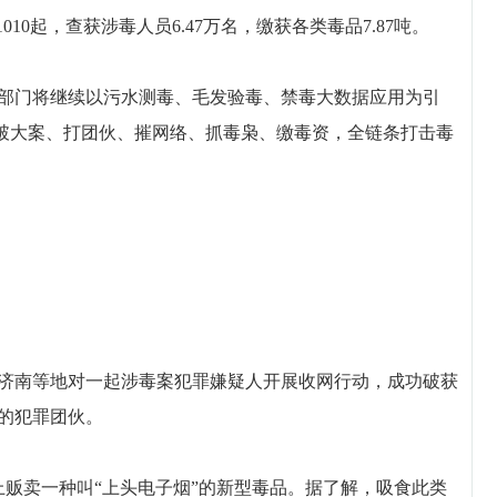
0起，查获涉毒人员6.47万名，缴获各类毒品7.87吨。
门将继续以污水测毒、毛发验毒、禁毒大数据应用为引
，破大案、打团伙、摧网络、抓毒枭、缴毒资，全链条打击毒
南等地对一起涉毒案犯罪嫌疑人开展收网行动，成功破获
的犯罪团伙。
贩卖一种叫“上头电子烟”的新型毒品。据了解，吸食此类