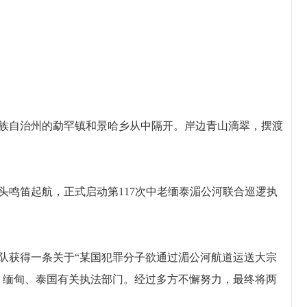
自治州的勐罕镇和景哈乡从中隔开。岸边青山滴翠，摆渡
头鸣笛起航，正式启动第117次中老缅泰湄公河联合巡逻执
获得一条关于“某国犯罪分子欲通过湄公河航道运送大宗
、缅甸、泰国有关执法部门。经过多方不懈努力，最终将两