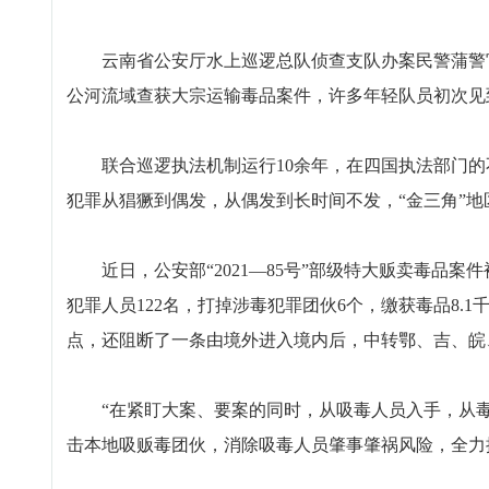
云南省公安厅水上巡逻总队侦查支队办案民警蒲警官
公河流域查获大宗运输毒品案件，许多年轻队员初次见
联合巡逻执法机制运行10余年，在四国执法部门的
犯罪从猖獗到偶发，从偶发到长时间不发，“金三角”
近日，公安部“2021—85号”部级特大贩卖毒品案
犯罪人员122名，打掉涉毒犯罪团伙6个，缴获毒品8.
点，还阻断了一条由境外进入境内后，中转鄂、吉、皖
“在紧盯大案、要案的同时，从吸毒人员入手，从毒
击本地吸贩毒团伙，消除吸毒人员肇事肇祸风险，全力