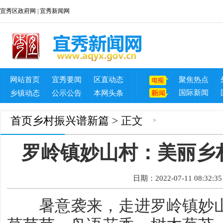
宜秀区政府网
|
宜秀新闻网
网站首页
宜秀要闻
区直动态
聚焦热点
国际新闻
乡镇动态
公示公告
本网头条
首页
乡村振兴谱新篇
> 正文
>
罗岭镇妙山村：美丽乡
日期：2022-07-11 08:32:35
暑意袭来，走进罗岭镇妙山村