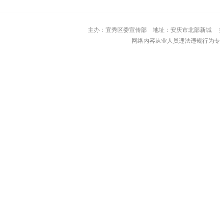
主办：宜秀区委宣传部 地址：安庆市北部
网络内容从业人员违法违规行为专用举报