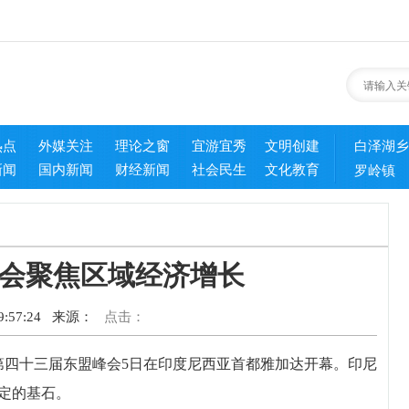
热点
外媒关注
理论之窗
宜游宜秀
文明创建
白泽湖乡
新闻
国内新闻
财经新闻
社会民生
文化教育
罗岭镇
会聚焦区域经济增长
:57:24
来源：
点击：
四十三届东盟峰会5日在印度尼西亚首都雅加达开幕。印尼
定的基石。