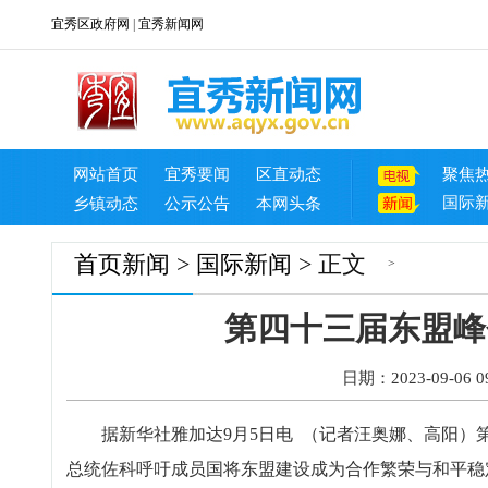
宜秀区政府网
|
宜秀新闻网
网站首页
宜秀要闻
区直动态
聚焦
国际
乡镇动态
公示公告
本网头条
首页
新闻
>
国际新闻
> 正文
>
第四十三届东盟峰
日期：2023-09-06 09
据新华社雅加达9月5日电 （记者汪奥娜、高阳）第
总统佐科呼吁成员国将东盟建设成为合作繁荣与和平稳