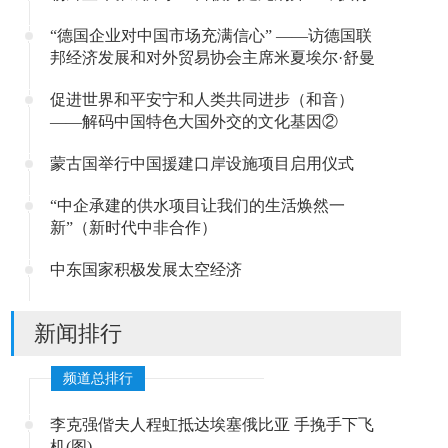
“德国企业对中国市场充满信心” ——访德国联
邦经济发展和对外贸易协会主席米夏埃尔·舒曼
促进世界和平安宁和人类共同进步（和音）
——解码中国特色大国外交的文化基因②
蒙古国举行中国援建口岸设施项目启用仪式
“中企承建的供水项目让我们的生活焕然一
新”（新时代中非合作）
中东国家积极发展太空经济
新闻排行
频道总排行
李克强偕夫人程虹抵达埃塞俄比亚 手挽手下飞
机(图)