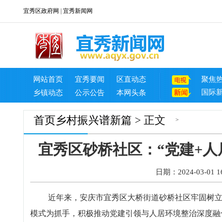
宜秀区政府网
|
宜秀新闻网
网站首页
宜秀要闻
区直动态
聚焦
国际
乡镇动态
公示公告
本网头条
首页
乡村振兴谱新篇
> 正文
>
宜秀区砂桥社区：“党建+人
日期：2024-03-01 16
近年来，安庆市宜秀区大桥街道砂桥社区牢固树立和
模式为抓手，积极推动党建引领与人居环境整治深度融