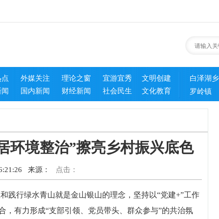
热点
外媒关注
理论之窗
宜游宜秀
文明创建
白泽湖乡
新闻
国内新闻
财经新闻
社会民生
文化教育
罗岭镇
居环境整治”擦亮乡村振兴底色
:21:26
来源：
点击：
践行绿水青山就是金山银山的理念，坚持以“党建+”工作
合，有力形成“支部引领、党员带头、群众参与”的共治氛