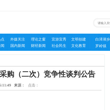
热点
外媒关注
理论之窗
宜游宜秀
文明创建
白泽湖乡
新闻
国内新闻
财经新闻
社会民生
文化教育
罗岭镇
采购（二次）竞争性谈判公告
:11:49
来源：
点击：