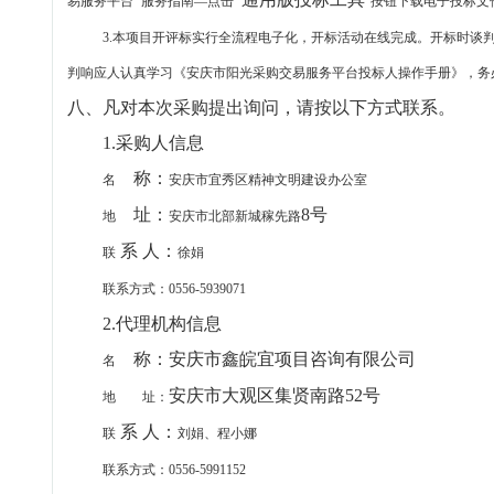
易服务平台
服务指南
—
点击
”
按钮下载电子投标文
3
.
本项目开评标实行全流程电子化，开标活动在线完成。开标时谈
判响应人认真学习《
安庆市阳光采购交易服务平台
投标人操作手册》，务
八、凡对本次采购提出询问，请按以下方式联系。
1.采购人信息
称：
名
安庆市宜秀区精神文明建设办公室
址：
8号
地
安庆市北部新城稼先路
系 人：
联
徐娟
联系方式：
0556
-5939071
2.代理机构信息
称：安庆市鑫皖宜项目咨询有限公司
名
安庆市大观区集贤南路52号
地 址：
系 人：
联
刘娟、程小娜
联系方式：
0556-5991152