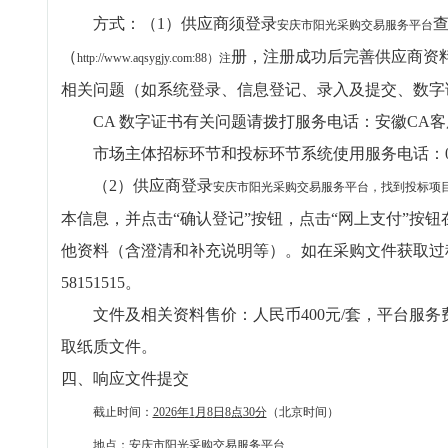
方式：（1）供应商须登录
安庆市阳光采购交易服务平台
（
册，注册成功后完善供应商资
http://www.aqsygjy.com:88
）注
相关问题（如系统登录、信息登记、录入及提交、数字证书关
CA 数字证书有关问题请拨打服务电话：安徽CA客服40
市场主体招标环节和投标环节系统使用服务电话：0512-
（2）供应商登录
安庆市阳光采购交易服务平台
，找到投标项
本信息，并点击“确认登记”按钮，点击“网上支付”按
他资料（含澄清和补充说明等）。如在采购文件获取过程
58151515。
文件及相关资料售价：人民币400元/套，平台服务
取纸质文件。
四、响应文件提交
截止时间：
202
6
年
1
月
8
日
8
点
30
分
（北京时间）
地点：
安庆市阳光采购交易服务平台