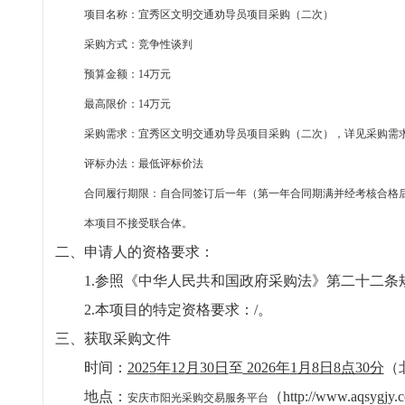
项目名称：
宜秀区文明交通劝导员项目采购（二次）
采购方式：竞争性谈判
预算金额：
14万元
最高限价：
14万元
采购需求：
宜秀区文明交通劝导员项目采购（二次）
，详见采购需
评标办法：最低评标价法
合同履行期限：
自合同签订后一年（第一年合同期满并经考核合格
本项目不接受联合体。
二、申请人的资格要求：
1.参照《中华人民共和国政府采购法》第二十二条
2.本项目的特定资格要求：/。
三、获取采购文件
时间：
202
5
年
12
月
30
日
至
202
6
年
1
月
8
日
8点30分
（
地点：
（http://www.aqsygjy
安庆市阳光采购交易服务平台