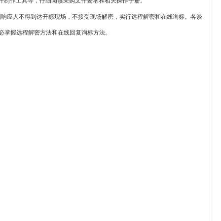
件
制作工具
等，
仔细阅读采购文件要求和相关操作手册。
判响应人不得到达开标现场，不接受现场解密，实行远程解密和在线询标。各谈
必掌握远程解密方法和在线回复询标方法。