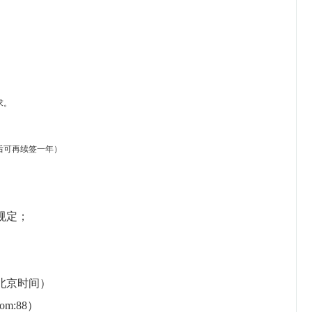
求。
后可再续签一年）
规定；
北京时间）
.com:88）