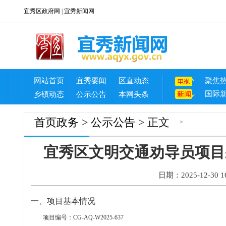
宜秀区政府网
|
宜秀新闻网
网站首页
宜秀要闻
区直动态
聚焦
国际
乡镇动态
公示公告
本网头条
首页
政务
>
公示公告
> 正文
>
宜秀区文明交通劝导员项目
日期：2025-12-30 16
一、项目基本情况
项目编号：
CG-AQ-W2025-
637