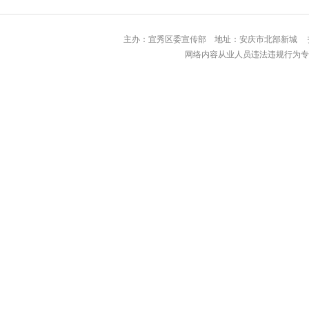
主办：宜秀区委宣传部 地址：安庆市北部
网络内容从业人员违法违规行为专用举报