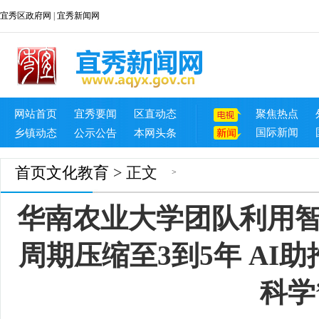
宜秀区政府网
|
宜秀新闻网
网站首页
宜秀要闻
区直动态
聚焦热点
国际新闻
乡镇动态
公示公告
本网头条
首页
文化教育
> 正文
>
华南农业大学团队利用
周期压缩至3到5年 AI
科学