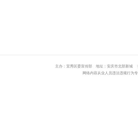
主办：宜秀区委宣传部 地址：安庆市北部
网络内容从业人员违法违规行为专用举报