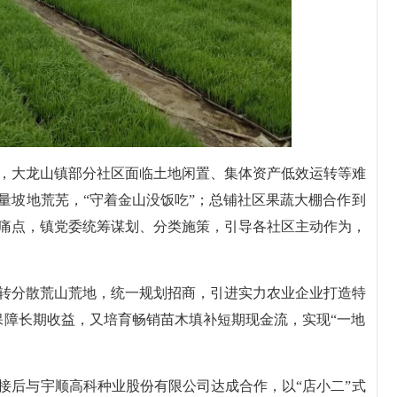
，大龙山镇部分社区面临土地闲置、集体资产低效运转等难
大量坡地荒芜，“守着金山没饭吃”；总铺社区果蔬大棚合作到
痛点，镇党委统筹谋划、分类施策，引导各社区主动作为，
转分散荒山荒地，统一规划招商，引进实力农业企业打造特
保障长期收益，又培育畅销苗木填补短期现金流，实现“一地
接后与宇顺高科种业股份有限公司达成合作，以“店小二”式