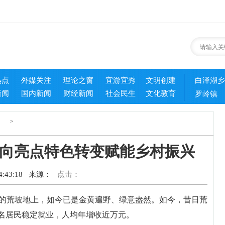
热点
外媒关注
理论之窗
宜游宜秀
文明创建
白泽湖乡
新闻
国内新闻
财经新闻
社会民生
文化教育
罗岭镇
>
向亮点特色转变赋能乡村振兴
:43:18
来源：
点击：
的荒坡地上，如今已是金黄遍野、绿意盎然。如今，昔日荒
余名居民稳定就业，人均年增收近万元。