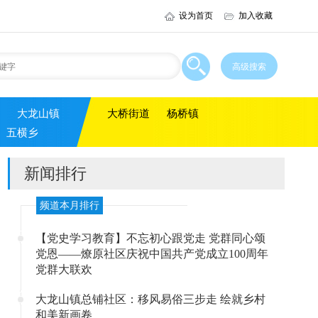
设为首页
加入收藏
大龙山镇
大桥街道
杨桥镇
五横乡
新闻排行
频道本月排行
【党史学习教育】不忘初心跟党走 党群同心颂
党恩——燎原社区庆祝中国共产党成立100周年
党群大联欢
大龙山镇总铺社区：移风易俗三步走 绘就乡村
和美新画卷