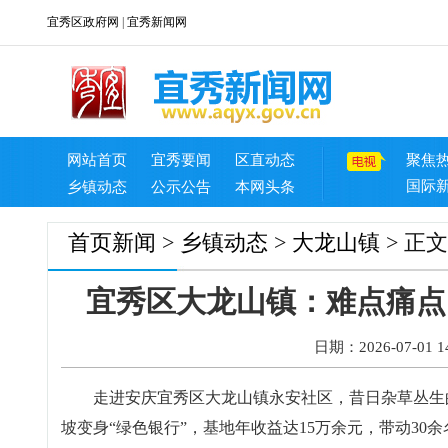
宜秀区政府网
|
宜秀新闻网
网站首页
宜秀要闻
区直动态
聚焦
国际
乡镇动态
公示公告
本网头条
首页
新闻
>
乡镇动态
>
大龙山镇
> 正文
宜秀区大龙山镇：难点痛点
日期：2026-07-01 14
走进安庆宜秀区大龙山镇永安社区，昔日杂草丛生
坡变身“绿色银行”，基地年收益达15万余元，带动30