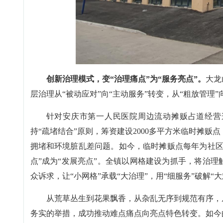
创新治理模式，变“治理痛点”为“服务亮点”。
大龙
层治理从“被动应对”向“主动服务”转变，从“粗放管理”
针对安庆市第一人民医院周边流动摊贩占道经营这
持“疏堵结合”原则，筹资建设2000多平方米临时摊
拥堵和环境脏乱差问题。如今，临时摊贩点每年为社区
点”成为“发展亮点”。全镇以网格建设为抓手，将治
众诉求，让“小网格”承载“大治理”，用“细服务”破解“大
从荒草丛生到花果飘香，从杂乱无序到规范有序，
务实的举措，成功推动难点痛点向亮点特色转变。如今