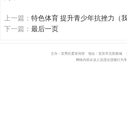
上一篇：
特色体育 提升青少年抗挫力（我
下一篇：
最后一页
主办：宜秀区委宣传部 地址：安庆市北部
网络内容从业人员违法违规行为专用举报