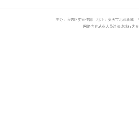
主办：宜秀区委宣传部 地址：安庆市北部
网络内容从业人员违法违规行为专用举报