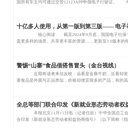
国所有车主均可通过交管12123APP申领电子行驶证。 今
十亿多人使用，从第一版到第三版—— 电
核心阅读 截至2024年9月底，我国电子社保卡推出
盖更多样的场景、共享更丰富的资源……更新至3 0版本的电
警惕“山寨”食品借搭售冒头（金台视线）
近期有读者来信反映：远看是金典牛奶，近看却发现是
寨食品是外观与正品类似，价格却便宜很多的产品，有的虽然是
全总等部门联合印发《新就业形态劳动者权
本报北京11月11日电（记者任欢）中华全国总工会
合印发《新就业形态劳动者权益协商指引》（以下简称《指引