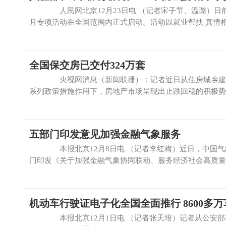
人民网北京12月23日电 （记者宋子节、温璐）日前，
月专项活动在全国范围内正式启动。活动以就业帮扶 真情相助
全国保交房已交付324万套
央视网消息（新闻联播）：记者近日从住房城乡建设部获
系列政策措施作用下，房地产市场呈现出止跌回稳的积极势头
五部门印发意见加强金融气象服务
本报北京12月8日电 （记者李红梅）近日，中国气象
门印发《关于加强金融气象协同联动、服务经济社会高质量发
机动车行驶证电子化全国全面推行 8600多
本报北京12月1日电 （记者张天培）记者从公安部获