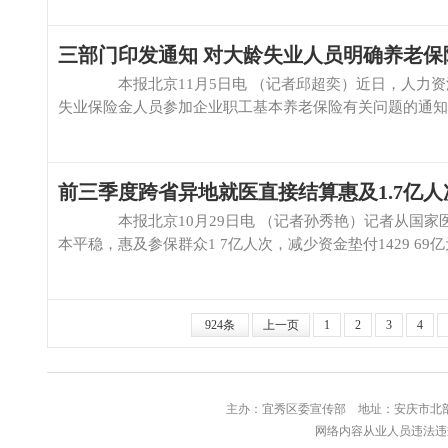
三部门印发通知 对大龄失业人员明确养老保
本报北京11月5日电 （记者邱超奕）近日，人力资源
失业保险金人员参加企业职工基本养老保险有关问题的通知》
前三季度跨省异地就医直接结算惠及1.7亿人次
本报北京10月29日电 （记者孙秀艳）记者从国家医
本平稳，惠及参保群众1 7亿人次，减少资金垫付1429 69亿元，较
924条
上一页
1
2
3
4
主办：宜秀区委宣传部 地址：安庆
网络内容从业人员违法违规行