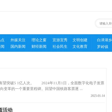
热点
外媒关注
理论之窗
宜游宜秀
文明创建
白泽湖乡
新闻
国内新闻
财经新闻
社会民生
文化教育
罗岭镇
突破5 1亿人次。 2024年11月1日，全面数字化电子发票
变革的一个重要里程碑。回望中国铁路客票逐 ...
2025-01-14
项活动