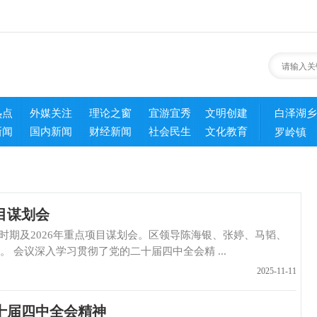
热点
外媒关注
理论之窗
宜游宜秀
文明创建
白泽湖乡
新闻
国内新闻
财经新闻
社会民生
文化教育
罗岭镇
目谋划会
期及2026年重点项目谋划会。区领导陈海银、张婷、马韬、
会议深入学习贯彻了党的二十届四中全会精 ...
2025-11-11
十届四中全会精神