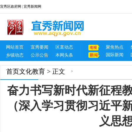
宜秀区政府网
|
宜秀新闻网
网站首页
宜秀要闻
区直动态
聚焦热点
国际新闻
乡镇动态
公示公告
本网头条
首页
文化教育
> 正文
>
奋力书写新时代新征程
（深入学习贯彻习近平
义思