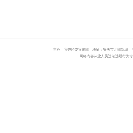
主办：宜秀区委宣传部 地址：安庆市北部
网络内容从业人员违法违规行为专用举报