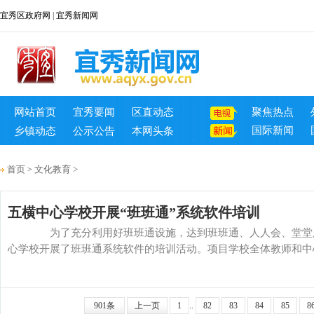
宜秀区政府网
|
宜秀新闻网
网站首页
宜秀要闻
区直动态
聚焦热点
国际新闻
乡镇动态
公示公告
本网头条
首页
文化教育
>
>
五横中心学校开展“班班通”系统软件培训
为了充分利用好班班通设施，达到班班通、人人会、堂堂用
心学校开展了班班通系统软件的培训活动。项目学校全体教师和中心学
901条
上一页
1
..
82
83
84
85
8