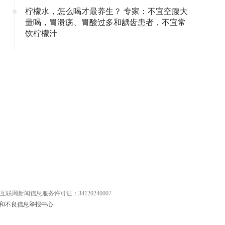
柠檬水，怎么喝才最养生？ 专家：不宜空腹大
量喝，胃溃疡、胃酸过多和龋齿患者，不宜常
饮柠檬汁
信息服务许可证：34120240007
和不良信息举报中心