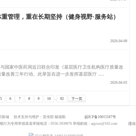
 体重管理，重在长期坚持（健身视野·服务站）
2026-04-09
国家中医药局近日联合印发《基层医疗卫生机构医疗质量改
量改善三年行动。此举旨在进一步发挥基层医疗 .....
2026-04-03
5
6
7
8
9
10
..
92
下一页
市北部新城 技术支持与维护：宣传部 杨瑞勤
皖ICP备10015187号
互联网新闻
为专用举报渠道举报电话：0556-5939076 举报邮箱：aqyxzx@163.com
违法