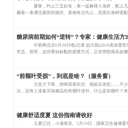
夏夜，约上三五好友，来一盆麻辣小龙虾，配上几瓶冰
藏着一条通往厕所的捷径。真相有点扎心，高蛋白海鲜搭配冰
糖尿病前期如何“逆转”？专家：健康生活方
中新网北京6月30日电(记者 赵方园)2026美加墨
常态。然而，这些看似标配的观赛方式，正在悄然推高血糖异
“前额叶受损”，到底是啥？（服务窗）
注意力下降、情绪容易失控、拖延症老犯……不少网友
法，还有人准备买保健品给前额叶进补。什么是前额叶？有哪
健康舒适度夏 这份指南请收好
立夏已过，小满将至。5月19日，国家卫生健康委举