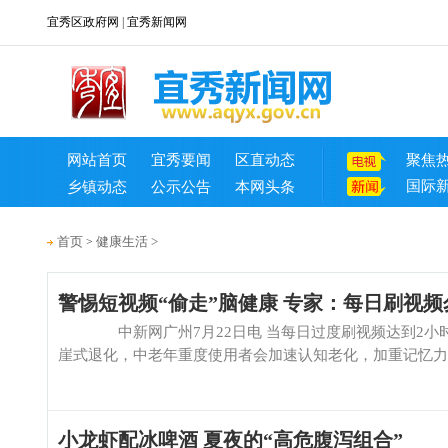
宜秀区政府网
|
宜秀新闻网
网站首页
宜秀要闻
区直动态
聚焦
国际
乡镇动态
公示公告
本网头条
首页
健康生活
>
>
警惕短视频“偷走”脑健康 专家：每日刷视频
中新网广州7月22日电 当每日过度刷视频达到2小时
崖式退化，中老年重度使用者会加速认知老化，加重记忆力衰
小龙虾配冰啤酒 夏夜的“高危腹泻组合”