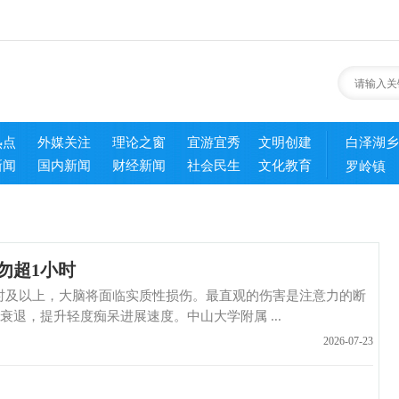
热点
外媒关注
理论之窗
宜游宜秀
文明创建
白泽湖乡
新闻
国内新闻
财经新闻
社会民生
文化教育
罗岭镇
勿超1小时
及以上，大脑将面临实质性损伤。最直观的伤害是注意力的断
退，提升轻度痴呆进展速度。中山大学附属 ...
2026-07-23