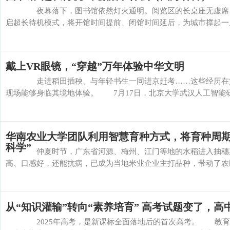
夜幕落下，图书馆依然灯火通明。阅览区的长桌座无虚席、
启超长待机模式，将开馆时间提前、闭馆时间延后，为城市撑起一片精
戴上VR眼镜，“穿越”万年体验中华文明
走进稻田插秧、与年轻书生一同进京赶考……这些经历在第
现场能够身临其境地体验。 7月17日，北京大学武汉人工智能研究
华南农业大学团队利用智慧育种方式，将育种周期压
科学”
仲夏时节，广东省河源、梅州、江门等地的水稻进入抽穗期
高、口感好，还能抗病，已成为当地米业企业主打品种，带动了农民
从“知识灌输”转向“素养培育” 高考试题变了，高
2025年高考，是新课标全面落地后的首次高考。 教育部教