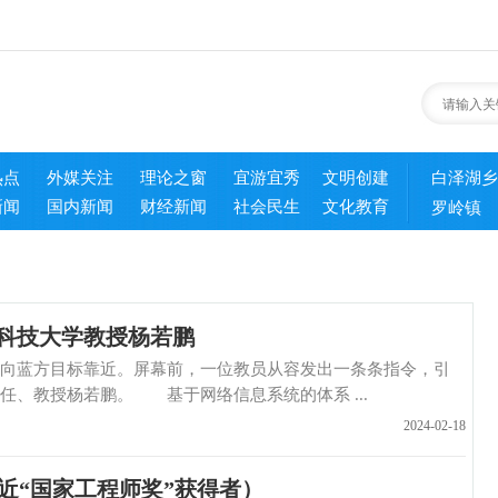
热点
外媒关注
理论之窗
宜游宜秀
文明创建
白泽湖乡
新闻
国内新闻
财经新闻
社会民生
文化教育
罗岭镇
防科技大学教授杨若鹏
方目标靠近。屏幕前，一位教员从容发出一条条指令，引
、教授杨若鹏。 基于网络信息系统的体系 ...
2024-02-18
近“国家工程师奖”获得者）