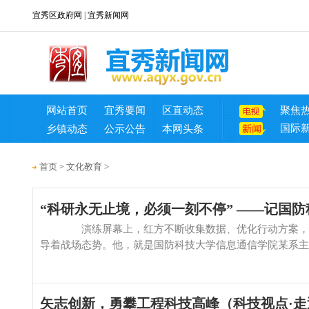
宜秀区政府网
|
宜秀新闻网
网站首页
宜秀要闻
区直动态
聚焦
国际
乡镇动态
公示公告
本网头条
首页
文化教育
>
>
“科研永无止境，必须一刻不停” ——记国
演练屏幕上，红方不断收集数据、优化行动方案，向蓝
导着战场态势。他，就是国防科技大学信息通信学院某系主任
矢志创新，勇攀工程科技高峰（科技视点·走