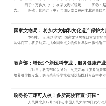
图①：万步炎（中）在某次海试现场。 图②：赵斗
告。 图④：景来红（中）与团队成员在南水北调西线查勘
国家文物局： 将加大文物和文化遗产保护力
本报电 （记者赵晓霞）国家文物局在日前发布的展望2
具体而言，将启动第九批全国重点文物保护单位申报遴选工作
教育部：增设5个新医科专业，服务健康产
1月5日，教育部印发通知，制定发布《服务健康事业
培养引导性专业，供有关高等学校在增设新医科专业中参考。
刷身份证即可入校！多所高校官宣“开园”
人民网北京12月29日电 中国人民大学28日发布消