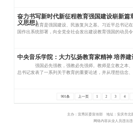
奋力书写新时代新征程教育强国建设崭新篇
义思想）
教育是强国建设、民族复兴之基。习近平总书记在全国
国作出系统部署，向全党全社会发出建设教育强国的动员令。
中央音乐学院：大力弘扬教育家精神 培养
强国必先强教，强教必先强师。教师是立教之本、兴教
总书记发表了一系列关于教育的重要论述，并从理想信念、道
901条
上一页
1
2
3
4
主办：宜秀区委宣传部 地址：安庆
网络内容从业人员违法违规行