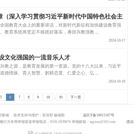
章（深入学习贯彻习近平新时代中国特色社会主
教育大会上的重要讲话，对新时代新征程加快建设教育强
教育系统将坚定不移抓好落实，勇担兴教强教 ...
2024-10-17
建设文化强国的一流音乐人才
之源，是教育发展的第一资源。党的十八大以来，习近平
德情操、育人智慧、躬耕态度、仁爱之心、弘 ...
2024-10-10
5
6
7
8
9
10
..
91
下一页
市北部新城 技术支持与维护：宣传部 杨瑞勤
皖ICP备10015187号
互联网新闻
为专用举报渠道举报电话：0556-5939076 举报邮箱：aqyxzx@163.com
违法