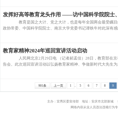
发挥好高等教育龙头作用 ——访中国科学院院士
教育是国之大计、党之大计，也是每年全国两会最受瞩目的
政协常委、中国科学院院士、南京大学党委书记谭铁牛对此深有感触
教育家精神2024年巡回宣讲活动启动
人民网北京2月29日电 （记者郝孟佳）28日，教育部在京举
告会。此次巡回宣讲活动以弘扬教育家精神、争做新时代大先生为主
901条
上一页
1
..
5
6
7
8
9
主办：宜秀区委宣传部 地址：安庆市北部
网络内容从业人员违法违规行为专用举报