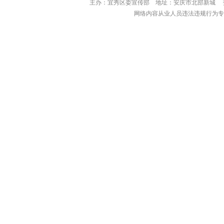
主办：宜秀区委宣传部 地址：安庆市北部
网络内容从业人员违法违规行为专用举报