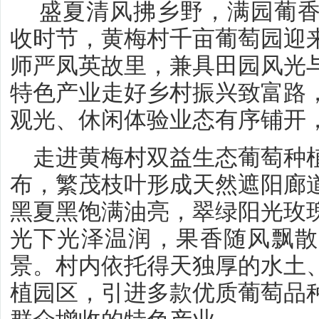
盛夏清风拂乡野，满园葡香
收时节，黄梅村千亩葡萄园迎
师严凤英故里，兼具田园风光
特色产业走好乡村振兴致富路
观光、休闲体验业态有序铺开
走进黄梅村双益生态葡萄种
布，繁茂枝叶形成天然遮阳廊
黑夏黑饱满油亮，翠绿阳光玫
光下光泽温润，果香随风飘散
景。村内依托得天独厚的水土
植园区，引进多款优质葡萄品