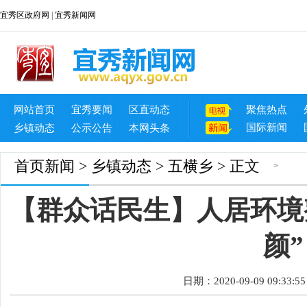
宜秀区政府网
|
宜秀新闻网
网站首页
宜秀要闻
区直动态
聚焦热点
国际新闻
乡镇动态
公示公告
本网头条
首页
新闻
>
乡镇动态
>
五横乡
> 正文
>
【群众话民生】人居环境
颜”
日期：2020-09-09 09:33:55