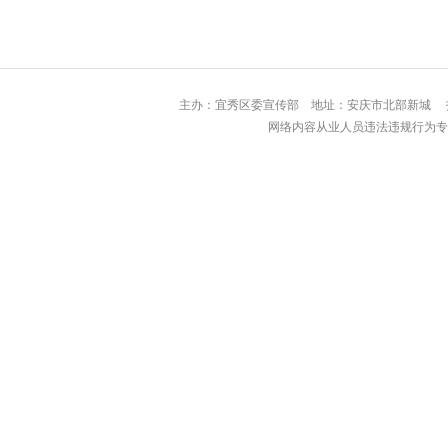
主办：宜秀区委宣传部 地址：安庆市北部
网络内容从业人员违法违规行为专用举报