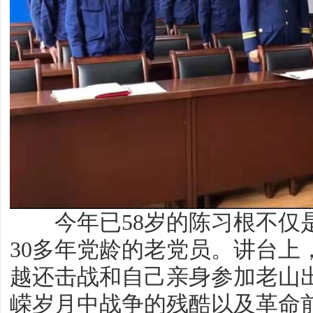
今年已58岁的陈习根不仅是
30多年党龄的老党员。讲台上
越还击战和自己亲身参加老山
嵘岁月中战争的残酷以及革命