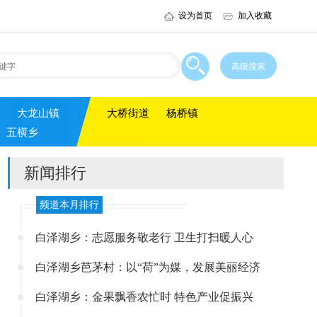
设为首页
加入收藏
大龙山镇
大桥街道
杨桥镇
五横乡
新闻排行
频道本月排行
白泽湖乡：志愿服务敬老行 卫生打扫暖人心
白泽湖乡芭茅村：以“荷”为媒，发展美丽经济
白泽湖乡：金果飘香农忙时 特色产业促振兴