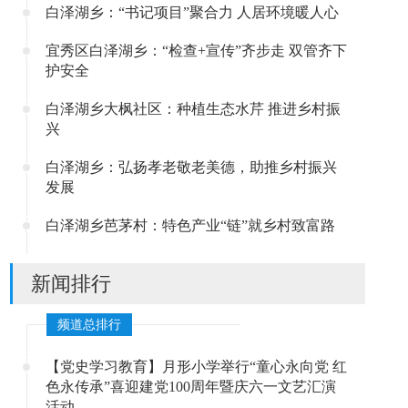
白泽湖乡：“书记项目”聚合力 人居环境暖人心
宜秀区白泽湖乡：“检查+宣传”齐步走 双管齐下
护安全
白泽湖乡大枫社区：种植生态水芹 推进乡村振
兴
白泽湖乡：弘扬孝老敬老美德，助推乡村振兴
发展
白泽湖乡芭茅村：特色产业“链”就乡村致富路
新闻排行
频道总排行
【党史学习教育】月形小学举行“童心永向党 红
色永传承”喜迎建党100周年暨庆六一文艺汇演
活动