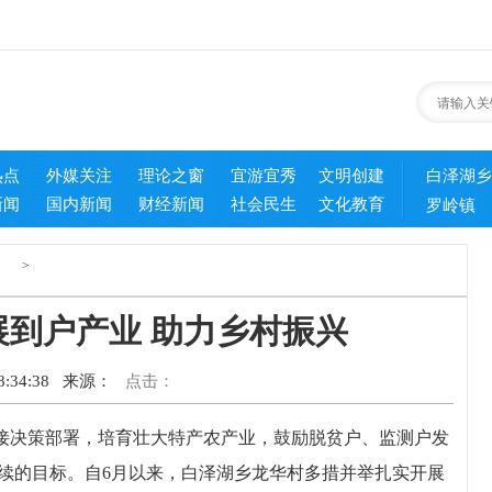
热点
外媒关注
理论之窗
宜游宜秀
文明创建
白泽湖乡
新闻
国内新闻
财经新闻
社会民生
文化教育
罗岭镇
>
到户产业 助力乡村振兴
:34:38
来源：
点击：
决策部署，培育壮大特产农产业，鼓励脱贫户、监测户发
续的目标。自6月以来，白泽湖乡龙华村多措并举扎实开展