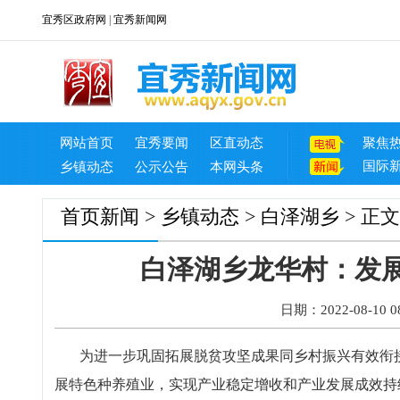
宜秀区政府网
|
宜秀新闻网
网站首页
宜秀要闻
区直动态
聚焦
国际
乡镇动态
公示公告
本网头条
首页
新闻
>
乡镇动态
>
白泽湖乡
> 正文
白泽湖乡龙华村：发展
日期：2022-08-10 08
为进一步巩固拓展脱贫攻坚成果同乡村振兴有效衔接
展特色种养殖业，实现产业稳定增收和产业发展成效持