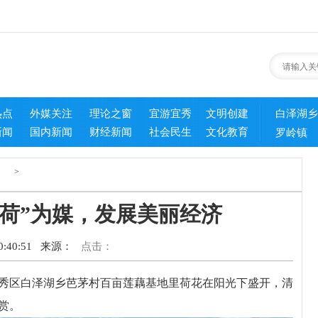
热点
外媒关注
理论之窗
宜游宜秀
文明创建
白泽湖乡
新闻
国内新闻
财经新闻
社会民生
文化教育
罗岭镇
>
荷”为媒，发展美丽经济
:40:51
来源：
点击：
区白泽湖乡芭茅村百亩莲藕基地里荷花在阳光下盛开，清
赏。