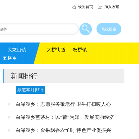
设为首页
加入收藏
大龙山镇
大桥街道
杨桥镇
五横乡
新闻排行
频道本月排行
白泽湖乡：志愿服务敬老行 卫生打扫暖人心
白泽湖乡芭茅村：以“荷”为媒，发展美丽经济
白泽湖乡：金果飘香农忙时 特色产业促振兴