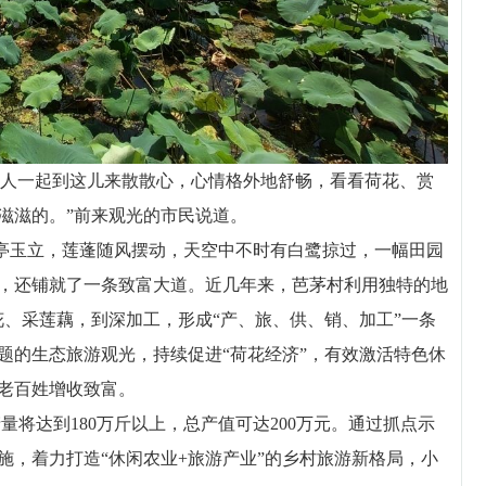
人一起到这儿来散散心，心情格外地舒畅，看看荷花、赏
滋滋的。”前来观光的市民说道。
玉立，莲蓬随风摆动，天空中不时有白鹭掠过，一幅田园
，还铺就了一条致富大道。近几年来，芭茅村利用独特的地
花、采莲藕，到深加工，形成“产、旅、供、销、加工”一条
题的生态旅游观光，持续促进“荷花经济”，有效激活特色休
老百姓增收致富。
将达到180万斤以上，总产值可达200万元。通过抓点示
施，着力打造“休闲农业+旅游产业”的乡村旅游新格局，小