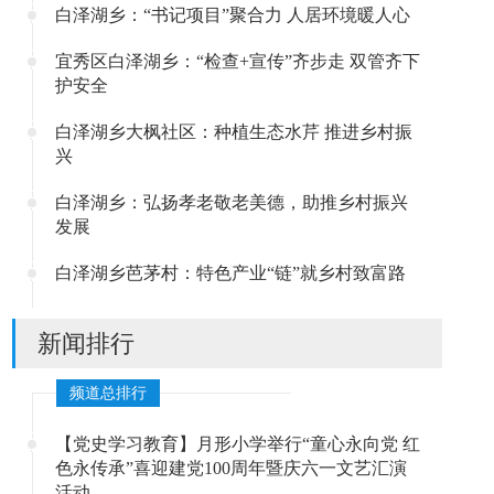
白泽湖乡：“书记项目”聚合力 人居环境暖人心
宜秀区白泽湖乡：“检查+宣传”齐步走 双管齐下
护安全
白泽湖乡大枫社区：种植生态水芹 推进乡村振
兴
白泽湖乡：弘扬孝老敬老美德，助推乡村振兴
发展
白泽湖乡芭茅村：特色产业“链”就乡村致富路
新闻排行
频道总排行
【党史学习教育】月形小学举行“童心永向党 红
色永传承”喜迎建党100周年暨庆六一文艺汇演
活动