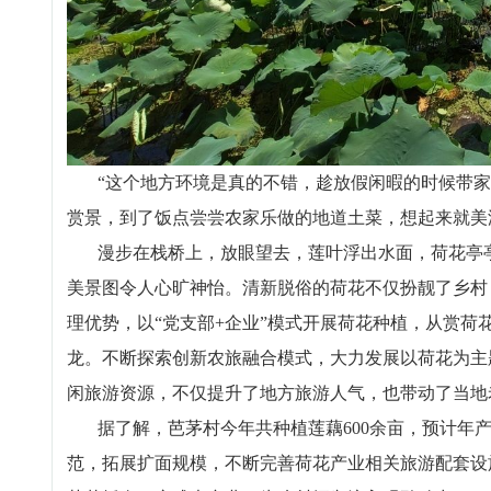
“这个地方环境是真的不错，趁放假闲暇的时候带家
赏景，到了饭点尝尝农家乐做的地道土菜，想起来就美
漫步在栈桥上，放眼望去，莲叶浮出水面，荷花亭亭
美景图令人心旷神怡。清新脱俗的荷花不仅扮靓了乡村
理优势，以“党支部+企业”模式开展荷花种植，从赏荷
龙。不断探索创新农旅融合模式，大力发展以荷花为主
闲旅游资源，不仅提升了地方旅游人气，也带动了当地
据了解，芭茅村今年共种植莲藕600余亩，预计年产量
范，拓展扩面规模，不断完善荷花产业相关旅游配套设