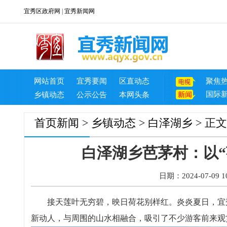
宜秀区政府网
|
宜秀新闻网
网站首页
宜秀要闻
区直动态
聚焦
国际
乡镇动态
公示公告
本网头条
首页
新闻
>
乡镇动态
>
白泽湖乡
> 正文
白泽湖乡芭茅村：以“
日期：2024-07-09 10
接天莲叶无穷碧，映日荷花别样红。炎炎夏日，宜秀
新动人，与周围的山水相融合，吸引了不少游客前来观