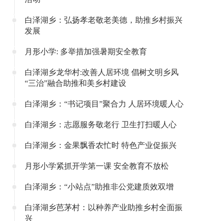
白泽湖乡：弘扬孝老敬老美德，助推乡村振兴
发展
月形小学: 多举措加强暑期安全教育
白泽湖乡龙华村:改善人居环境 倡树文明乡风
“三治”融合助推和美乡村建设
白泽湖乡：“书记项目”聚合力 人居环境暖人心
白泽湖乡：志愿服务敬老行 卫生打扫暖人心
白泽湖乡：金果飘香农忙时 特色产业促振兴
月形小学紧抓开学第一课 安全教育不放松
白泽湖乡：“小站点”助推非公党建质效双增
白泽湖乡芭茅村：以种养产业助推乡村全面振
兴