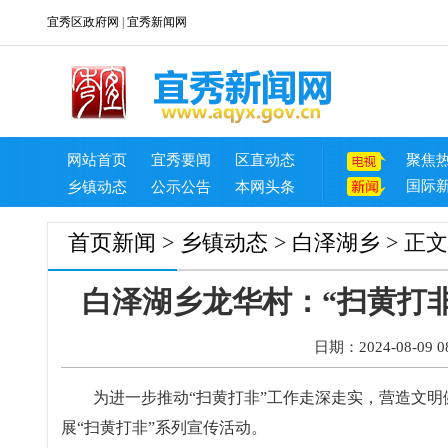
宜秀区政府网
|
宜秀新闻网
网站首页
宜秀要闻
区直动态
聚焦
国际
乡镇动态
公示公告
本网头条
首页
新闻
>
乡镇动态
>
白泽湖乡
> 正文
白泽湖乡龙华村：“扫黄打非
日期：2024-08-09 08
为进一步推动“扫黄打非”工作走深走实，营造文
展“扫黄打非”系列宣传活动。