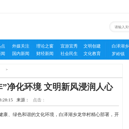
热点
外媒关注
理论之窗
宜游宜秀
文明创建
白泽湖乡
新闻
国内新闻
财经新闻
社会民生
文化教育
罗岭镇
>
”净化环境 文明新风浸润人心
:28:15
来源：
点击：
明健康、绿色和谐的文化环境，白泽湖乡龙华村精心部署，开