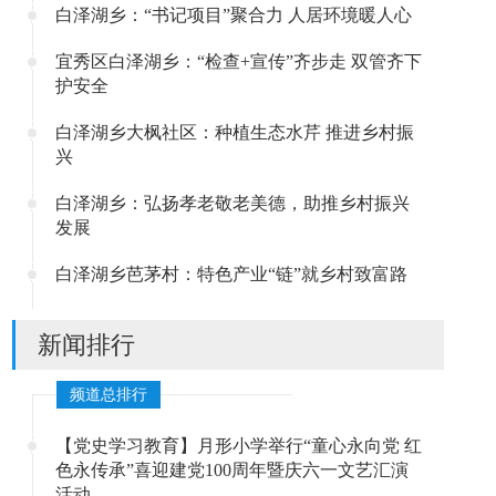
白泽湖乡：“书记项目”聚合力 人居环境暖人心
宜秀区白泽湖乡：“检查+宣传”齐步走 双管齐下
护安全
白泽湖乡大枫社区：种植生态水芹 推进乡村振
兴
白泽湖乡：弘扬孝老敬老美德，助推乡村振兴
发展
白泽湖乡芭茅村：特色产业“链”就乡村致富路
新闻排行
频道总排行
【党史学习教育】月形小学举行“童心永向党 红
色永传承”喜迎建党100周年暨庆六一文艺汇演
活动