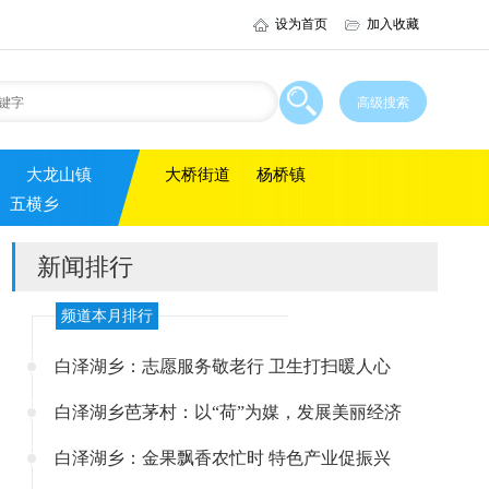
设为首页
加入收藏
大龙山镇
大桥街道
杨桥镇
五横乡
新闻排行
频道本月排行
白泽湖乡：志愿服务敬老行 卫生打扫暖人心
白泽湖乡芭茅村：以“荷”为媒，发展美丽经济
白泽湖乡：金果飘香农忙时 特色产业促振兴