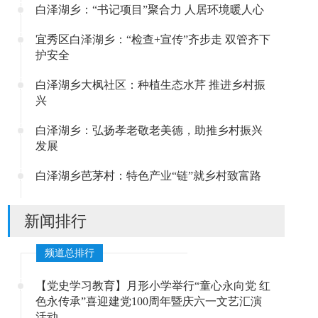
白泽湖乡：“书记项目”聚合力 人居环境暖人心
宜秀区白泽湖乡：“检查+宣传”齐步走 双管齐下
护安全
白泽湖乡大枫社区：种植生态水芹 推进乡村振
兴
白泽湖乡：弘扬孝老敬老美德，助推乡村振兴
发展
白泽湖乡芭茅村：特色产业“链”就乡村致富路
新闻排行
频道总排行
【党史学习教育】月形小学举行“童心永向党 红
色永传承”喜迎建党100周年暨庆六一文艺汇演
活动