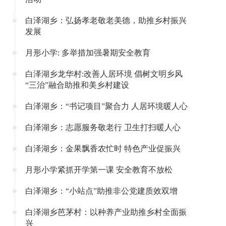
白泽湖乡：弘扬孝老敬老美德，助推乡村振兴
发展
月形小学: 多举措加强暑期安全教育
白泽湖乡龙华村:改善人居环境 倡树文明乡风
“三治”融合助推和美乡村建设
白泽湖乡：“书记项目”聚合力 人居环境暖人心
白泽湖乡：志愿服务敬老行 卫生打扫暖人心
白泽湖乡：金果飘香农忙时 特色产业促振兴
月形小学紧抓开学第一课 安全教育不放松
白泽湖乡：“小站点”助推非公党建质效双增
白泽湖乡芭茅村：以种养产业助推乡村全面振
兴