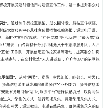
积极开展党建引领信用村建设宣传工作，进一步提升群众对
基础”。
通过制作易拉宝展架、朋友圈转发、悬挂宣传横幅、
村级党群服务中心悬挂宣传横幅和张贴海报，通过电子屏、
、新时代文明实践站、“红色网格”等活动进行“嵌入式”宣
网格”建设，由各网格长分别组建党员干部志愿服务队，入户
“五老”工作队，开展信用宣传拉家常等活动，提高群众知晓
主动参与，在全村营造“人人讲诚信，户户争3A”的浓厚氛
浓厚氛围”。
从村“两委”、党员、村民组长、睦邻长、村民代
员，提高信息采集系统和皖事通操作的业务能力，提升信息采
“安徽省党建引领信用村服务平台”进行信息填报，以提高信
通过入户采集的方式，进行现场采集。灵活采用采集方式、
年外出村民，通过微信、电话在线采集，确保采集录入的信