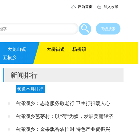
设为首页
加入收藏
大龙山镇
大桥街道
杨桥镇
五横乡
新闻排行
频道本月排行
白泽湖乡：志愿服务敬老行 卫生打扫暖人心
白泽湖乡芭茅村：以“荷”为媒，发展美丽经济
白泽湖乡：金果飘香农忙时 特色产业促振兴