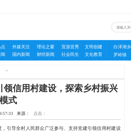
热点
外媒关注
理论之窗
宜游宜秀
文明创建
白泽湖乡
新闻
国内新闻
财经新闻
社会民生
文化教育
罗岭镇
>
引领信用村建设，探索乡村振兴
模式
:57:33
来源：
点击：
度，引导全村人民群众广泛参与、支持党建引领信用村建设