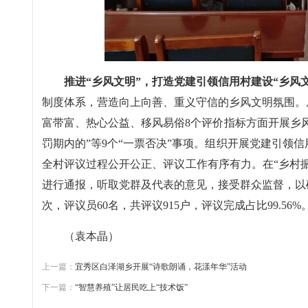
推进“乡风文明”，打造党建引领信用村建设“乡风
制度体系，营造向上向善、重义守信的乡风文明氛围。
富带富、热心公益、移风易俗8个评价指标方面开展乡风
罚期内的”等9个“一票否决”事项。组织开展党建引领
全村评议过程公开公正、评议工作有序有力。在“乡村振
进行通报，听取党群及代表的意见，接受群众监督，以
次，评议员60名，共评议915户，评议完成占比99.56%
（袁本晶）
上一篇：
宜秀区白泽湖乡开展“诗歌朗诵，花漾年华”活动
下一篇：
“智慧养殖”让居民吃上“技术饭”