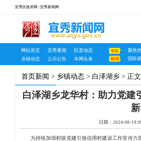
宜秀区政府网
|
宜秀新闻网
网站首页
宜秀要闻
区直动态
聚焦
国际
乡镇动态
公示公告
本网头条
首页
新闻
>
乡镇动态
>
白泽湖乡
> 正文
白泽湖乡龙华村：助力党建
新
日期：2024-08-19 09
为持续加强村级党建引领信用村建设工作宣传力