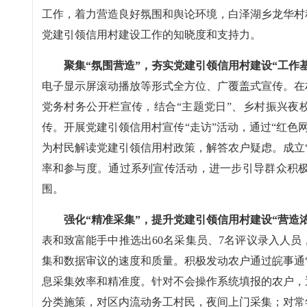
工作，着力营造良好氛围和舆论环境，白泽湖乡龙华村
党建引领信用村建设工作的知晓度和支持力。
聚集“氛围营造”，夯实党建引领信用村建设“工作
电子显示屏滚动播放等形式全方位、广覆盖式宣传。在
党务村务公开栏宣传，结合“主题党日”、乡村振兴夜校
传。开展党建引领信用村宣传“走访”活动，通过“红色
为村民解读党建引领信用村政策，解答农户疑虑。成立
率和参与度。通过系列宣传活动，进一步引导群众积极
围。
强化“精准采集”，提升党建引领信用村建设“营造
表和致富能手中推选出60名采集员、7名评议录入人
集和数据审议的速度和质量。积极发动农户通过皖事通
息采集效率和精准度。针对不会操作系统填报的农户，
分类施策，对区内流动务工村民，夜间上门采集；对常