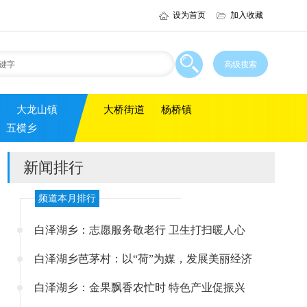
设为首页
加入收藏
大龙山镇
大桥街道
杨桥镇
五横乡
新闻排行
频道本月排行
白泽湖乡：志愿服务敬老行 卫生打扫暖人心
白泽湖乡芭茅村：以“荷”为媒，发展美丽经济
白泽湖乡：金果飘香农忙时 特色产业促振兴