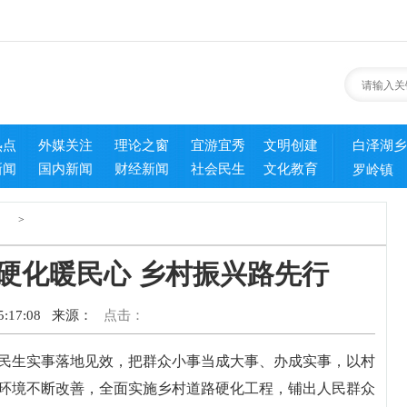
热点
外媒关注
理论之窗
宜游宜秀
文明创建
白泽湖乡
新闻
国内新闻
财经新闻
社会民生
文化教育
罗岭镇
>
硬化暖民心 乡村振兴路先行
:17:08
来源：
点击：
民生实事落地见效，把群众小事当成大事、办成实事，以村
环境不断改善，全面实施乡村道路硬化工程，铺出人民群众