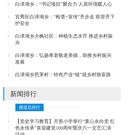
白泽湖乡：“书记项目”聚合力 人居环境暖人心
宜秀区白泽湖乡：“检查+宣传”齐步走 双管齐下
护安全
白泽湖乡大枫社区：种植生态水芹 推进乡村振
兴
白泽湖乡：弘扬孝老敬老美德，助推乡村振兴
发展
白泽湖乡芭茅村：特色产业“链”就乡村致富路
新闻排行
频道总排行
【党史学习教育】月形小学举行“童心永向党 红
色永传承”喜迎建党100周年暨庆六一文艺汇演
活动