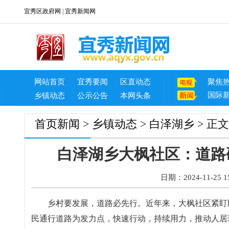
宜秀区政府网
|
宜秀新闻网
网站首页
宜秀要闻
区直动态
聚焦
国际
乡镇动态
公示公告
本网头条
首页
新闻
>
乡镇动态
>
白泽湖乡
> 正文
白泽湖乡大枫社区：道路
日期：2024-11-25 15
乡村要发展，道路必先行。近年来，大枫社区紧盯
民通行道路为发力点，快速行动，持续用力，推动人居