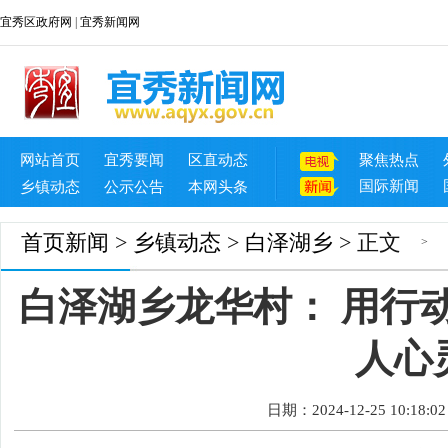
宜秀区政府网
|
宜秀新闻网
网站首页
宜秀要闻
区直动态
聚焦热点
国际新闻
乡镇动态
公示公告
本网头条
首页
新闻
>
乡镇动态
>
白泽湖乡
> 正文
>
白泽湖乡龙华村： 用行
人心
日期：2024-12-25 10:18:02