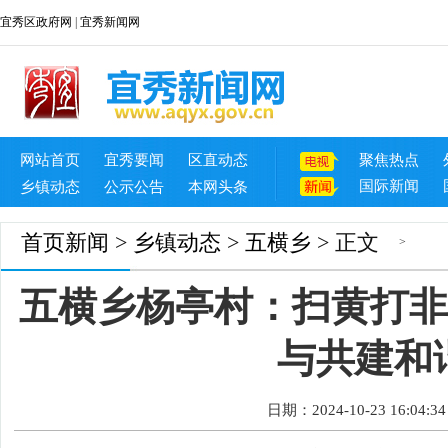
宜秀区政府网
|
宜秀新闻网
网站首页
宜秀要闻
区直动态
聚焦热点
国际新闻
乡镇动态
公示公告
本网头条
首页
新闻
>
乡镇动态
>
五横乡
> 正文
>
五横乡杨亭村：扫黄打非
与共建和
日期：2024-10-23 16:04:34