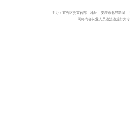
主办：宜秀区委宣传部 地址：安庆市北部
网络内容从业人员违法违规行为专用举报