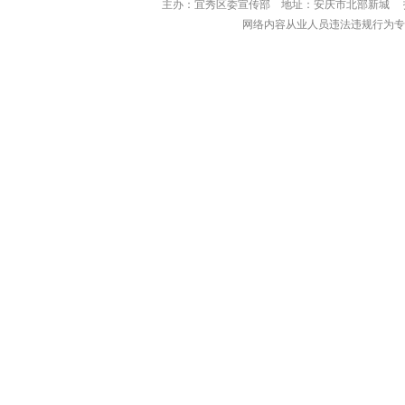
主办：宜秀区委宣传部 地址：安庆市北部
网络内容从业人员违法违规行为专用举报