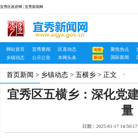
宜秀区政府网
|
宜秀新闻网
网站首页
宜秀要闻
区直动态
聚焦热点
国际新闻
乡镇动态
公示公告
本网头条
首页
新闻
>
乡镇动态
>
五横乡
> 正文
>
宜秀区五横乡：深化党建
量
日期：2025-01-17 14:50:17