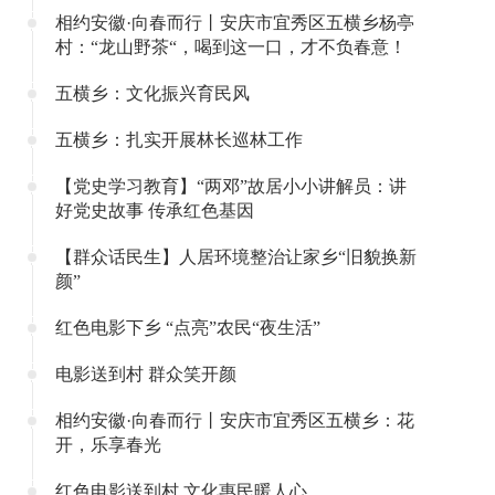
相约安徽·向春而行丨安庆市宜秀区五横乡杨亭
村：“龙山野茶“，喝到这一口，才不负春意！
五横乡：文化振兴育民风
五横乡：扎实开展林长巡林工作
【党史学习教育】“两邓”故居小小讲解员：讲
好党史故事 传承红色基因
【群众话民生】人居环境整治让家乡“旧貌换新
颜”
红色电影下乡 “点亮”农民“夜生活”
电影送到村 群众笑开颜
相约安徽·向春而行丨安庆市宜秀区五横乡：花
开，乐享春光
红色电影送到村 文化惠民暖人心