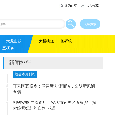
设为首页
加入收藏
大龙山镇
大桥街道
杨桥镇
五横乡
新闻排行
频道本月排行
宜秀区五横乡：党建聚力促和谐，文明新风润
五横
相约安徽·向春而行丨安庆市宜秀区五横乡：探
索姹紫嫣红的自然“花语”