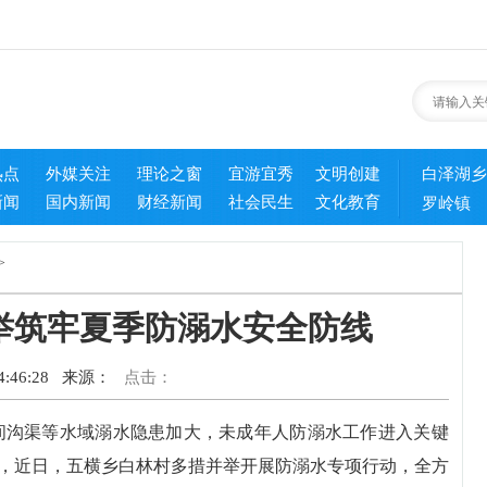
热点
外媒关注
理论之窗
宜游宜秀
文明创建
白泽湖乡
新闻
国内新闻
财经新闻
社会民生
文化教育
罗岭镇
>
举筑牢夏季防溺水安全防线
:46:28
来源：
点击：
间沟渠等水域溺水隐患加大，未成年人防溺水工作进入关键
，近日，五横乡白林村多措并举开展防溺水专项行动，全方