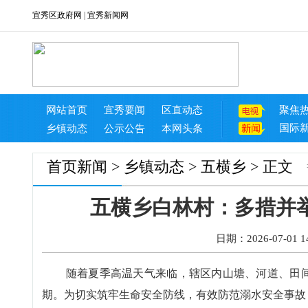
宜秀区政府网
|
宜秀新闻网
网站首页
宜秀要闻
区直动态
聚焦
国际
乡镇动态
公示公告
本网头条
首页
新闻
>
乡镇动态
>
五横乡
> 正文
五横乡白林村：多措并
日期：2026-07-01 14
随着夏季高温天气来临，辖区内山塘、河道、田
期。为切实筑牢生命安全防线，有效防范溺水安全事故